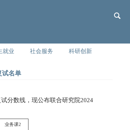
生就业
社会服务
科研创新
复试名单
复试分数线，现公布联合研究院
202
4
业务课
2