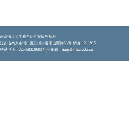
南京审计大学联合研究院版权所有
江苏省南京市浦口区江浦街道雨山西路86号 邮编：211815
联系电话：025-58318683 电子邮箱：naujri@nau.edu.cn