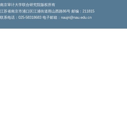
南京审计大学联合研究院版权所有
江苏省南京市浦口区江浦街道雨山西路86号 邮编：211815
联系电话：025-58318683 电子邮箱：naujri@nau.edu.cn