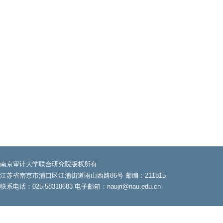
南京审计大学联合研究院版权所有
江苏省南京市浦口区江浦街道雨山西路86号 邮编：211815
联系电话：025-58318683 电子邮箱：naujri@nau.edu.cn