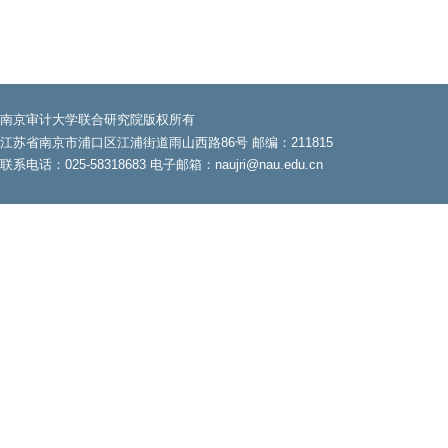
南京审计大学联合研究院版权所有
江苏省南京市浦口区江浦街道雨山西路86号 邮编：211815
联系电话：025-58318683 电子邮箱：naujri@nau.edu.cn