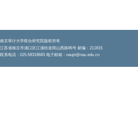
南京审计大学联合研究院版权所有
江苏省南京市浦口区江浦街道雨山西路86号 邮编：211815
联系电话：025-58318683 电子邮箱：naujri@nau.edu.cn