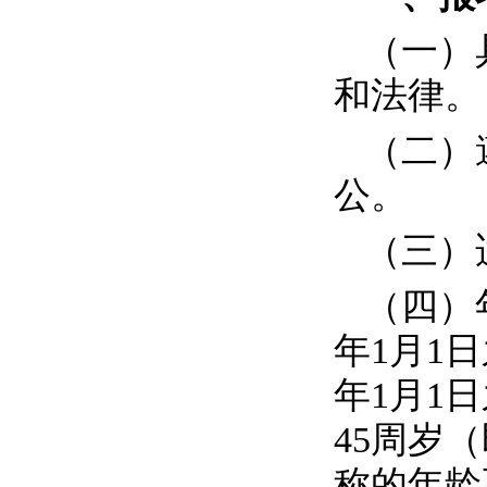
（一）
和法律。
（二）
公。
（三）
（四）
年
1
月
1
日
年
1
月
1
日
45
周岁（
称的年龄