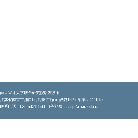
南京审计大学联合研究院版权所有
江苏省南京市浦口区江浦街道雨山西路86号 邮编：211815
联系电话：025-58318683 电子邮箱：naujri@nau.edu.cn