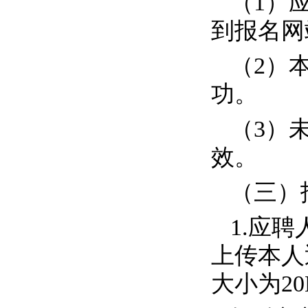
（
1
）
到报名网
（
2
）
功。
（
3
）
效。
（三）
1.
应聘
上传本人
大小为
20