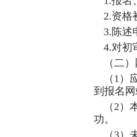
1.
报名
2.
资格
3.
陈述
4.
对初
（二）
（
1
）
到报名网
（
2
）
功。
（
3
）