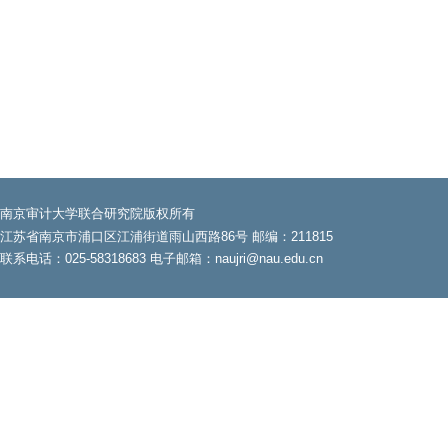
南京审计大学联合研究院版权所有
江苏省南京市浦口区江浦街道雨山西路86号 邮编：211815
联系电话：025-58318683 电子邮箱：naujri@nau.edu.cn