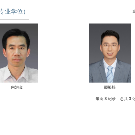
专业学位）
向洪金
颜银根
每页
8
记录
总共
3